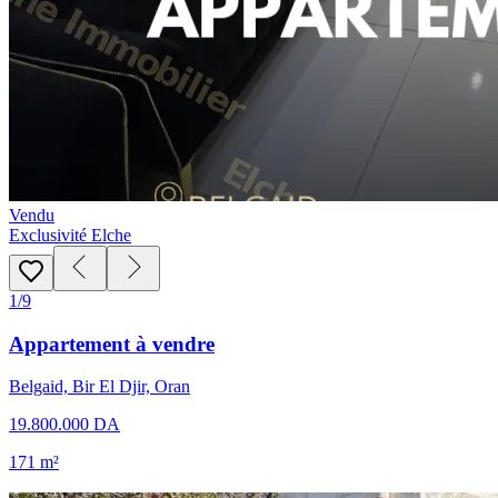
Vendu
Exclusivité Elche
1/9
Appartement à vendre
Belgaid, Bir El Djir, Oran
19.800.000 DA
171 m²