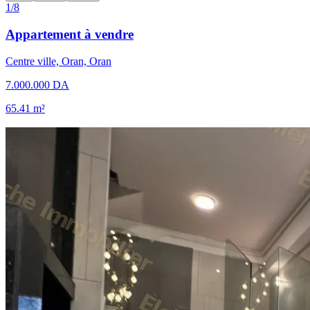
1/8
Appartement à vendre
Centre ville, Oran, Oran
7.000.000 DA
65.41 m²