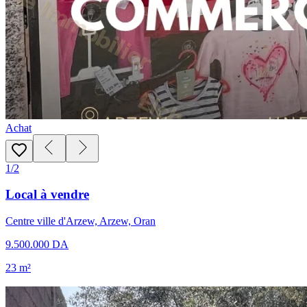
Achat
1/2
Local à vendre
Centre ville d'Arzew, Arzew, Oran
9.500.000 DA
23 m²